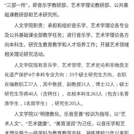
“三部一所”，即音乐学教研部、艺术学理论教研部、公共基
础课教研部和艺术研究所。
人文学院职责：承担和组织音乐学、艺术学理论各专业
及公共基础课全部教学任务；进行音乐学、艺术学理论各方
向本科生、研究生教育教学和人才培养工作；开展艺术领域
相关理论研究活动。
人文学院现有
音乐学、艺术管理、艺术史论和非物质文
化遗产保护
4
个本科专业方向；
33
个硕士研究生方向。在职
在编教职工
57
人，其中教授、副教授
21
人，博士
32
人；硕士
研究生导师
40
人（含聘任）。在校本科生
263
人（包含1名香
港学生，1名留学生），研究生
205
人。
人文学院以“明德教化、乐音至善”校训为指导，以“艺
术人文”、“艺术健康”、“美育浸润”为己任，以音乐学和艺
术理论两个一级学科为教育教学支柱，凝练建校
75
年以来形