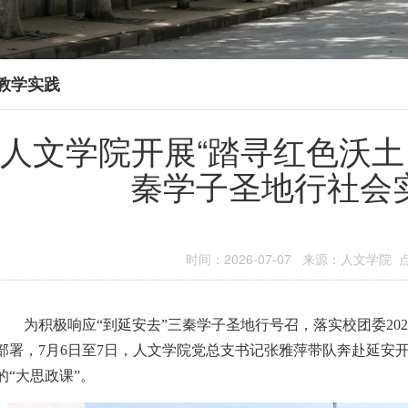
教学实践
人文学院开展“踏寻红色沃土
秦学子圣地行社会
时间：2026-07-07 来源：人文学院 
为积极响应“到延安去”三秦学子圣地行号召，落实校团委
202
部署，
7
月
6
日至
7
日，人文学院党总支书记张雅萍带队奔赴延安
的“大思政课”。