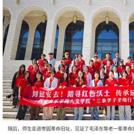
随后，师生走进枣园革命旧址，见证了毛泽东等老一辈革命