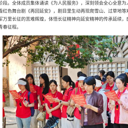
阶段。全体成员集体诵读《为人民服务》，深刻领会全心全意为
看红色舞台剧《再回延安》，剧目里生动再现爬雪山、过草地等
军万里长征的苦难辉煌，体悟长征精神向延安精神的传承延续，
青春征程。