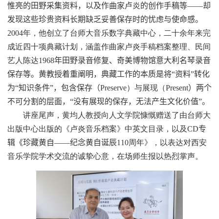
惟亮的田野采集资料
，
以及
作曲家卢炎的创作手稿等
——
却
发现这些珍贵资料长期缺乏妥善保存时的忧虑与使命感。
2004
年，他创立了台师大音乐数字典藏中心，二十余年来完
成近四十项典藏计划，涵盖作曲家卢炎手稿档案整理、民间
艺人陈达
1968
年田野录音修复、奇美博物馆意大利名琴录音
保存等。黄教授着重阐明，典藏工作的本质是将
“资料”
转化
为
“知识条件”
，包含保存（
Preserve
）与展现（
Present
）两个
不可分割的层面，
“没有展现的保存，无法产生文化价值”
。
讲座尾声，黄均人教授向人文学院慷慨赠送了由台师大
出版中心出版的《卢炎音乐档案》中英文目录，以及
CD
专
辑《珍藏黄自
——
纪念黄自诞辰
110
周年》，以表达对西安
音乐学院学术交流的诚挚心意，在场师生报以热烈掌声。