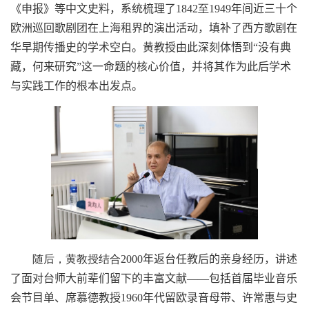
《申报》等中文史料，系统梳理了
1842
至
1949
年间近三十个
欧洲巡回歌剧团在上海租界的演出活动，填补了西方歌剧在
华早期传播史的学术空白。黄教授由此深刻体悟到
“没有典
藏，何来研究”
这一命题的核心价值，并将其作为此后学术
与实践工作的根本出发点。
随后，黄教授结合
2000
年返台任教后的亲身经历，讲述
了面对台师大前辈们留下的丰富文献
——
包括首届毕业音乐
会节目单、席慕德教授
1960
年代留欧录音母带、许常惠与史