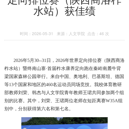
水站）获佳绩
时间：2026-05-31 来源：人文学院 点击：
46
次
2026
年
5
月
30--31
日，
2026
年世界定向排位赛（陕西商洛
柞水站）暨终南山寨
·
首届柞水康养定向跑在秦岭南麓牛背
梁国家森林公园举行。来自中国、奥地利、巴基斯坦、德国
等
13
个国家和地区的
460
名运动员同场竞技。我校体育教研
部教师刘荣、韩杰与人文学院青年教师王珺共同参加两个组
别的比赛。其中，刘荣、王珺两位老师在短距离赛
W35A
组
别中，分别获得第六名和第七名。