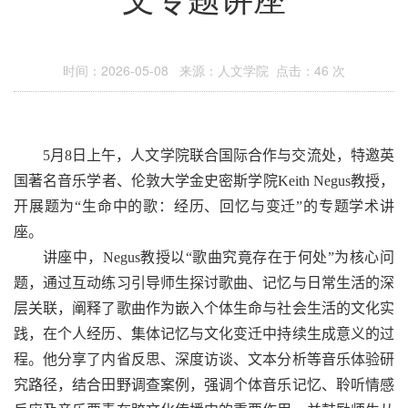
时间：2026-05-08 来源：人文学院 点击：
46
次
5
月
8
日上午，人文学院联合国际合作与交流处，特邀英
国著名音乐学者、伦敦大学金史密斯学院
Keith Negus
教授，
开展题为“生命中的歌：经历、回忆与变迁”的专题学术讲
座。
讲座中，
Negus
教授以“歌曲究竟存在于何处”为核心问
题，通过互动练习引导师生探讨歌曲、记忆与日常生活的深
层关联，阐释了歌曲作为嵌入个体生命与社会生活的文化实
践，在个人经历、集体记忆与文化变迁中持续生成意义的过
程。他分享了内省反思、深度访谈、文本分析等音乐体验研
究路径，结合田野调查案例，强调个体音乐记忆、聆听情感