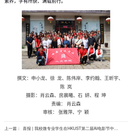
素养
，
学有所获、满载前行。
撰文
：申小龙、徐
龙、陈伟岸
、
李约翰、王昕宇、
陈
岚
摄影：
肖云森、房晨曦、石 妍、程 坤
责编： 肖云森
审核： 张雅萍、宁
颖
上一篇：
喜报 | 我校微专业学生在HKUST第二届AI电影节中荣获佳绩