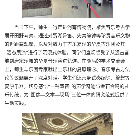
当日下午，师生一行走进河南博物院，聚焦音乐考古学
展开田野考察。通过对贾湖骨笛、先秦编钟等珍贵音乐文物
的近距离观摩，以及对
致力于古乐复现的
华夏古乐团
及其
“
活态展演
”
进行了
沉浸式体验，同学们直观感受了从远古音
雏到唐宋乐舞的华夏音乐演进轨迹。在随后的学术交流会
上，师生与乐团专家就出土乐器的复原理念、音乐考古方法
论等议题展开了深度对话。学生们还亲身试奏编钟、编磬等
复原乐器，切身感悟
“
一钟双音
”
的声学奇迹与金石合鸣的礼
乐传统，为
“
图像
—
文本
—
现场
”
三位一体的研究范式提供了
生动实践。