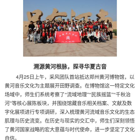
溯源黄河根脉，探寻华夏古音
4
25
月
日上午，采风团队首站抵达郑州黄河博物馆，以
黄河音乐文化为主题展开田野调查。在博物馆这一特定文化
场域中，师生们系统考察了
“
流域地理
”“
民族摇篮
”“
千秋治
河
”
等核心展陈板块，并围绕馆藏音乐相关档案、文献及数
字化展项进行专项调研，深入梳理黄河流域音乐文化的生态
肌理与历史流变。在历史与现实的交汇中，师生们深刻领悟
了黄河国家战略的宏大意蕴与时代使命，进一步坚定了文化
自信。