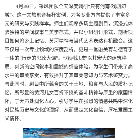
4
26
·
月
日，采风团队全天深度调研“只有河南
戏剧幻
城”。这一文旅融合标杆案例，为各专业方向提供了丰富多
元的研究与实践样本。师生们观摩多场主题剧目，沉浸式体
验独特的空间叙事与美学范式，并以小组研讨形式，剖析项
目如何将乡土记忆、黄河精神与当代艺术表达有机融合。这
不仅是一次专业领域的深度剖析，更是一堂融美育与德育于
一体的“行走的思政大课”。“戏剧幻城”以其宏大的建筑格
局、创新的空间叙事和震撼的感官体验，为学生们带来了高
水平的审美享受，有效提升了其审美感知力与艺术鉴赏力。
与此同时，剧目中所蕴含的关于土地、粮食与人民的质朴记
忆，所彰显的黄河儿女百折不挠的奋斗精神与厚重的家国情
怀，于无声处润化人心，引导学生在强烈的情感共鸣中深化
对民族历史与文化的理解，从而坚定文化自信，厚植爱国主
义情怀。