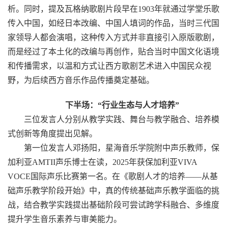
析。同时，提及瓦格纳歌剧片段早在
1903
年就通过学堂乐歌
传入中国，如经日本改编、中国人填词的作品，当时三代国
家领导人都会演唱，这种传入方式并非直接引入原版歌剧，
而是经过了本土化的改编与再创作，贴合当时中国文化语境
和传播需求，以温和方式让西方歌剧艺术进入中国民众视
野，为后续西方音乐作品传播奠定基础。
下半场：“行业生态与人才培养”
三位发言人分别从教学实践、舞台与教学融合、培养模
式创新等角度提出见解。
第一位发言人邓扬阳，星海音乐学院附中声乐教师，保
加利亚
AMTII
声乐博士在读，
2025
年获保加利亚
VIVA
VOCE
国际声乐比赛第一名。在《歌剧人才的培养——从基
础声乐教学阶段开始》中，真的传统基础声乐教学面临的挑
战，结合教学实践提出基础阶段可尝试跨学科融合、多维度
提升学生音乐素养与审美能力。