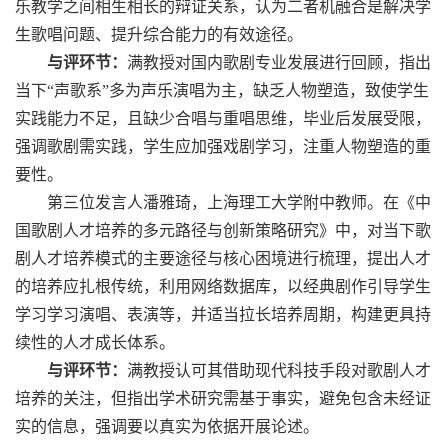
乐教学之间相生相长的辩证关系，认为二者机融合是解决学
生歌唱问题、提升综合能力的有效途径。
与评环节：
满教授对国内歌剧专业发展进行回顾，指出
当下“声歌系”多为声乐演唱为主，缺乏人物塑造，致使学生
实践能力不足，且缺少合唱与重唱思维，毕业后发展受限，
强调歌剧需实践，学生应加强戏剧学习，注重人物塑造的重
要性。
第三位发言人潘雅琦，上海理工大学附中教师。在《中
国歌剧人才培养的多元路径与创新策略研究》中，对当下歌
剧人才培养模式的主要途径与核心困境进行梳理，提出人才
的培养应扎根传统，利用网络数据库，以经典剧作引导学生
学习学习演唱、表演等，并适当拉长培养周期，构建更具持
续性的人才成长体系。
与评环节：
满教授认可其借助现代科技手段对歌剧人才
培养的关注，但指出学术研究需基于事实，避免包含未经证
实的信息，强调要以真实为依据开展论述。