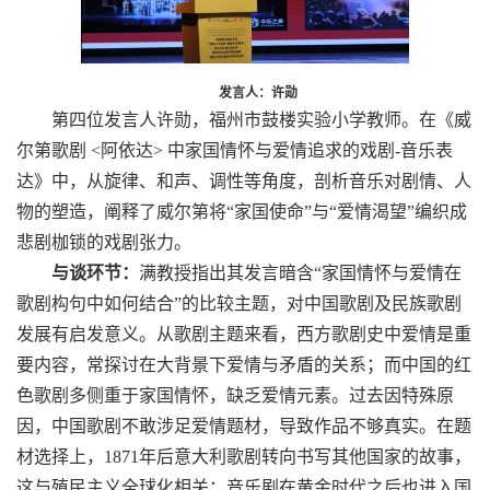
发言人：许勋
第四位发言人许勋，福州市鼓楼实验小学教师。在《威
尔第歌剧
<
阿依达
>
中家国情怀与爱情追求的戏剧
-
音乐表
达》中，从旋律、和声、调性等角度，剖析音乐对剧情、人
物的塑造，阐释了威尔第将“家国使命”与“爱情渴望”编织成
悲剧枷锁的戏剧张力。
与谈环节：
满教授指出其发言暗含“家国情怀与爱情在
歌剧构句中如何结合”的比较主题，对中国歌剧及民族歌剧
发展有启发意义。
从歌剧主题来看，西方歌剧史中爱情是重
要内容，常探讨在大背景下爱情与矛盾的关系；而中国的红
色歌剧多侧重于家国情怀，缺乏爱情元素。过去因特殊原
因，中国歌剧不敢涉足爱情题材，导致作品不够真实。在题
材选择上，
1871
年后意大利歌剧转向书写其他国家的故事，
这与殖民主义全球化相关；音乐剧在黄金时代之后也进入国