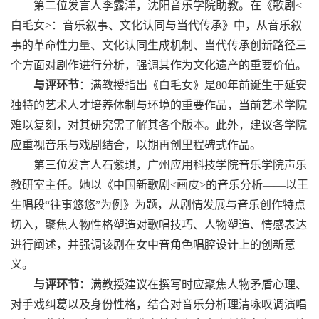
第二位发言人李露洋，沈阳音乐学院助教。在《歌剧
<
白毛女
>
：音乐叙事、文化认同与当代传承》中，从音乐叙
事的革命性力量、文化认同生成机制、当代传承创新路径三
个方面对剧作进行分析，强调其作为文化遗产的重要价值。
与评环节
：满教授指出《白毛女》是
80
年前诞生于延安
独特的艺术人才培养体制与环境的重要作品，当前艺术学院
难以复刻，对其研究需了解其各个版本。此外，建议各学院
应重视音乐与戏剧结合，以期再创里程碑式作品。
第三位发言人石紫琪，广州应用科技学院音乐学院声乐
教研室主任。她以《中国新歌剧
<
画皮
>
的音乐分析——以王
生唱段“往事悠悠”为例》为题，从剧情发展与音乐创作特点
切入，聚焦人物性格塑造对歌唱技巧、人物塑造、情感表达
进行阐述，并强调该剧在女中音角色唱腔设计上的创新意
义。
与评环节：
满教授建议在撰写时应聚焦人物矛盾心理、
对手戏纠葛以及身份性格，结合对音乐分析理清咏叹调演唱