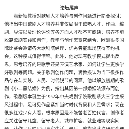
论坛尾声
满新颖教授对歌剧人才培养与创作问题进行简要探讨：
他指出中国歌剧人才培养并非仅局限于歌唱人才，作曲、编
剧、导演以及理论评论等各方面人才都不可或缺；培养不能
脱离歌剧实践和创作，教学与创作需紧密结合，欧洲很多国
际比赛会邀请各大歌剧院经理，优秀者能现场获得签约机
会，这种模式值得借鉴。此外，他对现有教学模式提出反
思，思考培养的是歌手还是表演艺术家、如何让学生更快学
好歌剧等问题。关于歌剧创作问题，满教授认为当下很多作
品存在与实践、人民、时代脱节的问题。他以解放初期的歌
剧《小二黑结婚》为例，指出其因第一部婚姻法颁布而创
作，歌剧版本诞生于
1952
年中央戏剧学院歌剧系大三学生采
风过程中，足可见作品紧扣当时时代背景和人民需求；现在
很多红戏少有人看，根本原因是不能替老百姓代言。创作者
应关注留守儿童、留守老人、城市扩容、就业难等现实问
题，让作品反映民间真实生活。最后，他指出此次研讨会课