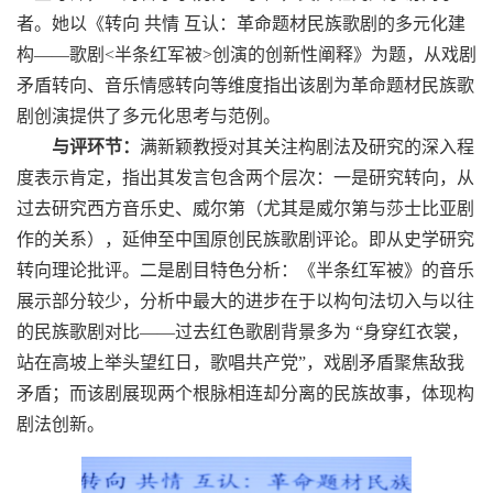
者。她以《转向 共情 互认：革命题材民族歌剧的多元化建
构——歌剧
<
半条红军被
>
创演的创新性阐释》为题，从戏剧
矛盾转向、音乐情感转向等维度指出该剧为革命题材民族歌
剧创演提供了多元化思考与范例。
与评环节：
满新颖教授对其关注构剧法及研究的深入程
度表示肯定，指出其发言包含两个层次：一是研究转向，从
过去研究西方音乐史、威尔第（尤其是威尔第与莎士比亚剧
作的关系），延伸至中国原创民族歌剧评论。即从史学研究
转向理论批评。二是剧目特色分析：《半条红军被》的音乐
展示部分较少，分析中最大的进步在于以构句法切入与以往
的民族歌剧对比——过去红色歌剧背景多为 “身穿红衣裳，
站在高坡上举头望红日，歌唱共产党”，戏剧矛盾聚焦敌我
矛盾；而该剧展现两个根脉相连却分离的民族故事，体现构
剧法创新。