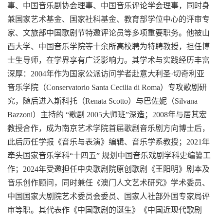
事、中国音乐剧协会理事、中国音乐评论学会理事，同时身
兼国家艺术基金、国家社科基金、教育部学位中心的评审专
家、文旅部中国歌剧节特邀评论员等多项重要职务。他被山
西大学、中国音乐学院等十余所高校聘为特聘教授，担任博
士生导师，在学界享有广泛影响力。其学术与实践经历丰富
深厚：
2004
年作为国家公派访问学者赴意大利圣
·
切奇利亚
音乐学院（
Conservatorio Santa Cecilia di Roma
）专攻歌剧研
究，随后进入斯科托（
Renata Scotto
）与巴佐妮（
Silvana
Bazzoni
）主持的 “歌剧
2005
大师班”深造；
2008
年与居其宏
教授合作，成为南京艺术学院首届歌剧音乐剧方向博士后，
此后历任学报《音乐与表演》编辑、音乐学系教授；
2021
年
牵头国家音乐学科“十四五” 规划中国音乐戏剧学科史编纂工
作；
2024
年受邀担任中央歌剧院原创歌剧《王阳明》剧本及
音乐创作顾问，同时兼任《澳门人文艺术研究》学术委员、
中国国家大剧院艺术委员会委员、国家人社部外国专家局评
审等职。其代表作《中国歌剧的诞生》《中国近现代歌剧