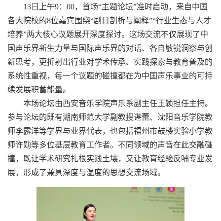
13
日上午
9
：
00
，首场“主题论坛”准时启动，来自中国
各大院校的
8
位嘉宾围绕“剧目剖析与阐释”“行业生态与人才
培养”两大核心议题展开深度探讨。这场交流不仅展现了中
国声乐界新生力量与国际声乐界的对话、各自敏锐洞察与创
新思考，更折射出行业对学术传承、实践探索与教育普及的
系统性重视，每一个议题的碰撞都在为中国声乐事业的可持
续发展积蓄能量。
本场论坛
由西安音乐学院声乐系副主任王颖担任主持。
参与论坛的既有湖南师范大学副教授谌蕾、沈阳音乐学院教
师李露洋等学界与业界代表，也包括福州市鼓楼实验小学教
师许勋等多位基层教育工作者。不同领域的声音在此交融碰
撞，既让学术研究扎根实践土壤，又让教育经验反哺专业发
展，形成了兼具深度与温度的思想交流场域。